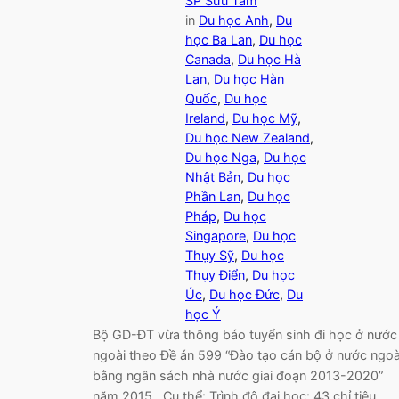
SP Sưu Tầm
in
Du học Anh
, 
Du
học Ba Lan
, 
Du học
Canada
, 
Du học Hà
Lan
, 
Du học Hàn
Quốc
, 
Du học
Ireland
, 
Du học Mỹ
, 
Du học New Zealand
, 
Du học Nga
, 
Du học
Nhật Bản
, 
Du học
Phần Lan
, 
Du học
Pháp
, 
Du học
Singapore
, 
Du học
Thụy Sỹ
, 
Du học
Thụy Điển
, 
Du học
Úc
, 
Du học Đức
, 
Du
học Ý
Bộ GD-ĐT vừa thông báo tuyển sinh đi học ở nước
ngoài theo Đề án 599 “Đào tạo cán bộ ở nước ngoà
bằng ngân sách nhà nước giai đoạn 2013-2020”
năm 2015 . Cụ thể: Trình độ đại học: 43 chỉ tiêu