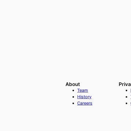
About
Priv
Team
History
Careers