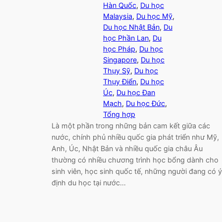
Hàn Quốc
, 
Du học
Malaysia
, 
Du học Mỹ
, 
Du học Nhật Bản
, 
Du
học Phần Lan
, 
Du
học Pháp
, 
Du học
Singapore
, 
Du học
Thụy Sỹ
, 
Du học
Thụy Điển
, 
Du học
Úc
, 
Du học Đan
Mạch
, 
Du học Đức
, 
Tổng hợp
Là một phần trong những bản cam kết giữa các
nước, chính phủ nhiều quốc gia phát triển như Mỹ,
Anh, Úc, Nhật Bản và nhiều quốc gia châu Âu
thường có nhiều chương trình học bổng dành cho
sinh viên, học sinh quốc tế, những người đang có ý
định du học tại nước…