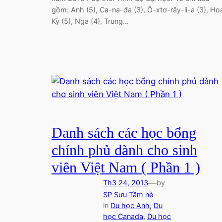
gồm: Anh (5), Ca-na-đa (3), Ô-xtơ-rây-li-a (3), Ho
Kỳ (5), Nga (4), Trung…
Danh sách các học bổng
chính phủ dành cho sinh
viên Việt Nam ( Phần 1 )
—
Th3 24, 2013
by
SP Sưu Tầm nè
in
Du học Anh
, 
Du
học Canada
, 
Du học