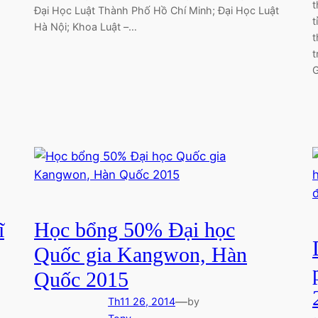
t
Đại Học Luật Thành Phố Hồ Chí Minh; Đại Học Luật
t
Hà Nội; Khoa Luật –…
t
t
G
ĩ
Học bổng 50% Đại học
Quốc gia Kangwon, Hàn
Quốc 2015
—
Th11 26, 2014
by