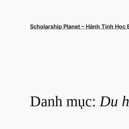
Chuyển
đến
phần
nội
Scholarship Planet – Hành Tinh Học
dung
Danh mục:
Du h