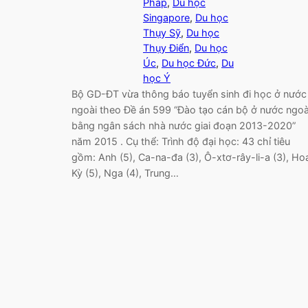
Pháp
, 
Du học
Singapore
, 
Du học
Thụy Sỹ
, 
Du học
Thụy Điển
, 
Du học
Úc
, 
Du học Đức
, 
Du
học Ý
Bộ GD-ĐT vừa thông báo tuyển sinh đi học ở nước
ngoài theo Đề án 599 “Đào tạo cán bộ ở nước ngoà
bằng ngân sách nhà nước giai đoạn 2013-2020”
năm 2015 . Cụ thể: Trình độ đại học: 43 chỉ tiêu
gồm: Anh (5), Ca-na-đa (3), Ô-xtơ-rây-li-a (3), Ho
Kỳ (5), Nga (4), Trung…