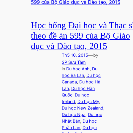
Học bổng Đại học và Thạc s
theo đề án 599 của Bộ Giáo
dục và Đào tạo, 2015
—
Th5 10, 2015
by
SP Sưu Tầm
in
Du học Anh
, 
Du
học Ba Lan
, 
Du học
Canada
, 
Du học Hà
Lan
, 
Du học Hàn
Quốc
, 
Du học
Ireland
, 
Du học Mỹ
, 
Du học New Zealand
, 
Du học Nga
, 
Du học
Nhật Bản
, 
Du học
Phần Lan
, 
Du học