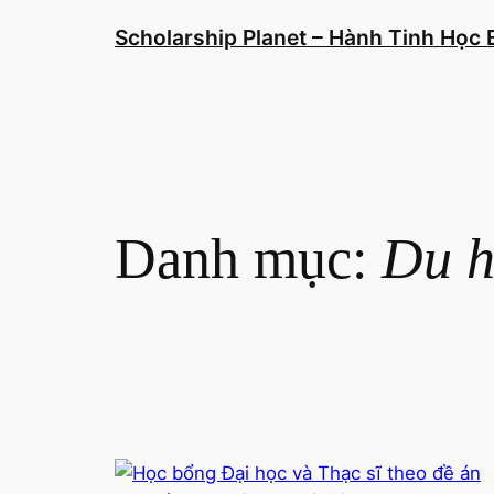
Chuyển
Scholarship Planet – Hành Tinh Học
đến
phần
nội
dung
Danh mục:
Du h