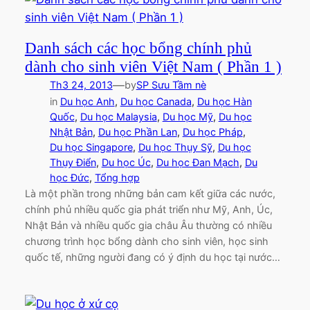
Danh sách các học bổng chính phủ
dành cho sinh viên Việt Nam ( Phần 1 )
—
Th3 24, 2013
by
SP Sưu Tầm nè
in
Du học Anh
, 
Du học Canada
, 
Du học Hàn
Quốc
, 
Du học Malaysia
, 
Du học Mỹ
, 
Du học
Nhật Bản
, 
Du học Phần Lan
, 
Du học Pháp
, 
Du học Singapore
, 
Du học Thụy Sỹ
, 
Du học
Thụy Điển
, 
Du học Úc
, 
Du học Đan Mạch
, 
Du
học Đức
, 
Tổng hợp
Là một phần trong những bản cam kết giữa các nước,
chính phủ nhiều quốc gia phát triển như Mỹ, Anh, Úc,
Nhật Bản và nhiều quốc gia châu Âu thường có nhiều
chương trình học bổng dành cho sinh viên, học sinh
quốc tế, những người đang có ý định du học tại nước…