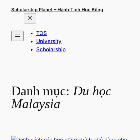
Chuyển
Scholarship Planet – Hành Tinh Học Bổng
đến
phần
nội
TOS
dung
University
Scholarship
Danh mục:
Du học
Malaysia