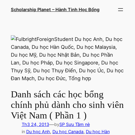
Chuyển
Scholarship Planet – Hành Tinh Học Bổng
đến
phần
nội
dung
Danh sách các học bổng
chính phủ dành cho sinh viên
Việt Nam ( Phần 1 )
—
Th3 24, 2013
by
SP Sưu Tầm nè
in
Du học Anh
, 
Du học Canada
, 
Du học Hàn