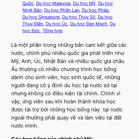
Quốc
, 
Du học Malaysia
, 
Du học Mỹ
, 
Du học
Nhật Bản
, 
Du học Phần Lan
, 
Du học Pháp
, 
Du học Singapore
, 
Du học Thụy Sỹ
, 
Du học
Thụy Điển
, 
Du học Úc
, 
Du học Đan Mạch
, 
Du
học Đức
, 
Tổng hợp
Là một phần trong những bản cam kết giữa các
nước, chính phủ nhiều quốc gia phát triển như
Mỹ, Anh, Úc, Nhật Bản và nhiều quốc gia châu
Âu thường có nhiều chương trình học bổng
dành cho sinh viên, học sinh quốc tế, những
người đang có ý định du học tại nước sở tại
nhưng không có điều kiện tài chính. Chính vì
vậy, ứng viên sau khi hoàn thành khóa học
được tài trợ bởi những học bổng này tại nước
ngoài thường phải quay về và làm việc tại đất
nước mình.