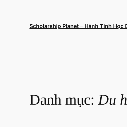
Chuyển
đến
phần
nội
Scholarship Planet – Hành Tinh Học
dung
Danh mục:
Du 