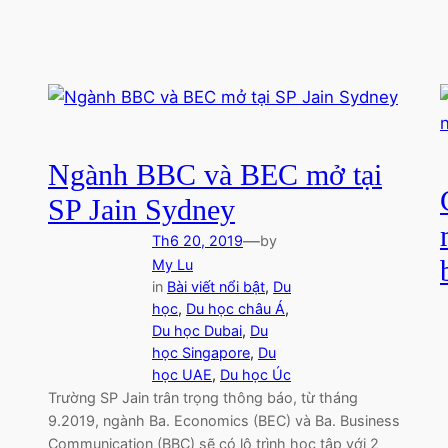
Ngành BBC và BEC mở tại
SP Jain Sydney
—
Th6 20, 2019
by
My Lu
in
Bài viết nổi bật
, 
Du
học
, 
Du học châu Á
, 
Du học Dubai
, 
Du
học Singapore
, 
Du
học UAE
, 
Du học Úc
Trường SP Jain trân trọng thông báo, từ tháng
9.2019, ngành Ba. Economics (BEC) và Ba. Business
Communication (BBC) sẽ có lộ trình học tập với 2