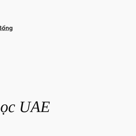
 Bổng
học UAE