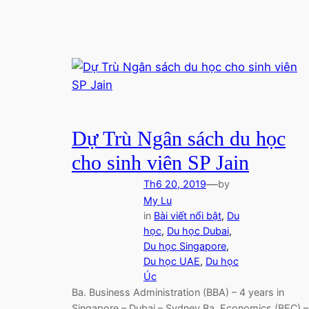
Dự Trù Ngân sách du học
cho sinh viên SP Jain
—
Th6 20, 2019
by
My Lu
in
Bài viết nổi bật
, 
Du
học
, 
Du học Dubai
, 
Du học Singapore
, 
Du học UAE
, 
Du học
Úc
Ba. Business Administration (BBA) – 4 years in
Singapore – Dubai – Sydney Ba. Economics (BEC) –