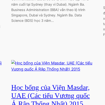
năm cuối tại Sydney (thay vì Dubai). Ngành Ba.
S
Business Administration (BBA) vẫn theo lộ trình
đ
Singapore, Dubai và Sydney. Ngành Ba. Data
x
Science (BDS) học 3 năm…
t
i
n
F
Học bổng của Viện Masdar,
UAE (Các tiểu Vương quốc
Ả Rập Thống Nhất) 2015