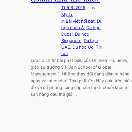
—
Th5 6, 2019
by
My Lu
in
Bài viết nổi bật
, 
Du
học châu Á
, 
Du học
Dubai
, 
Du học
Singapore
, 
Du học
UAE
, 
Du học Úc
, 
Tin
tức
Lược dịch từ bài phát biểu của Dr Jireh H.I. Seow,
giáo sư trường S P Jain School of Global
Management 1. Những thay đổi đang diễn ra hằng
ngày và Internet of Things (IoTs) Hãy nhìn trên biểu
đồ về số phòng cung cấp của top 5 chuỗi khách
sạn hàng đầu thế giới…