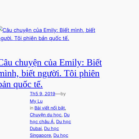
Câu chuyện của Emily: Biết
mình, biết người. Tôi phiên
bản quốc tế.
—
Th5 9, 2019
by
My Lu
in
Bài viết nổi bật
, 
Chuyện du học
, 
Du
học châu Á
, 
Du học
Dubai
, 
Du học
Singapore
, 
Du học