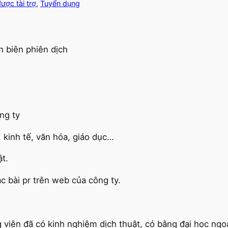
được tài trợ
, 
Tuyển dụng
h biên phiên dịch
ng ty
h, kinh tế, văn hóa, giáo dục…
ật.
c bài pr trên web của công ty.
g viên đã có kinh nghiệm dịch thuật, có bằng đại học ngo