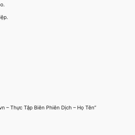
ạo.
iệp.
.vn – Thực Tập Biên Phiên Dịch – Họ Tên”