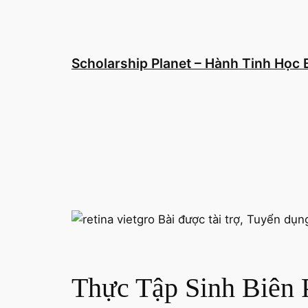
Chuyển
đến
phần
nội
Scholarship Planet – Hành Tinh Học
dung
Thực Tập Sinh Biên 