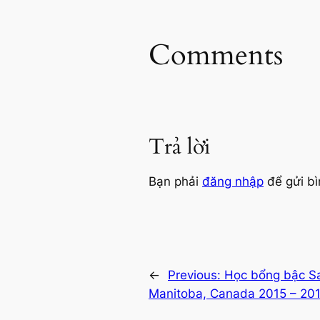
Comments
Trả lời
Bạn phải
đăng nhập
để gửi bì
←
Previous:
Học bổng bậc Sa
Manitoba, Canada 2015 – 20