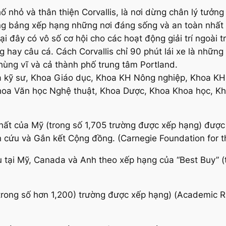
hố nhỏ và thân thiện Corvallis, là nơi dừng chân lý tưở
 bảng xếp hạng những nơi đáng sống và an toàn nhất t
ại đây có vô số cơ hội cho các hoạt động giải trí ngoài t
 hay câu cá. Cách Corvallis chỉ 90 phút lái xe là những
ùng vĩ và cả thành phố trung tâm Portland.
 kỹ sư, Khoa Giáo dục, Khoa KH Nông nghiệp, Khoa KH 
hoa Văn học Nghệ thuật, Khoa Dược, Khoa Khoa học, Kh
 nhất của Mỹ (trong số 1,705 trường được xếp hạng) đượ
n cứu và Gắn kết Cộng đồng. (Carnegie Foundation for 
 tại Mỹ, Canada và Anh theo xếp hạng của “Best Buy” (t
 (trong số hơn 1,200) trường được xếp hạng) (Academic R