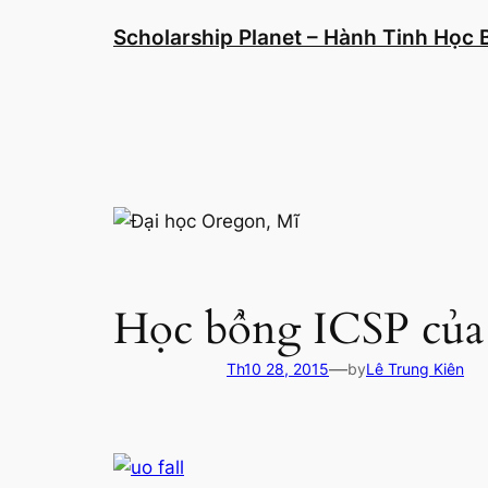
Chuyển
Scholarship Planet – Hành Tinh Học
đến
phần
nội
dung
Học bổng ICSP của
—
Th10 28, 2015
by
Lê Trung Kiên