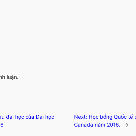
nh luận.
u đại học của Đại học
Next:
Học bổng Quốc tế c
16
Canada năm 2016.
→