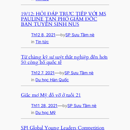
19/12: HỎI ĐÁP TRỰC TIẾP VỚI MS
PAULINE TAN PHÓ GIÁM ĐỐC
BAN TUYỂN SINH NUS
—
Th12 8, 2021
by
SP Sưu Tầm nè
in
Tin tức
Từ chàng kỹ sư suýt thất nghiệp đến hơn
50 công bố quốc tế
—
Th12 7, 2021
by
SP Sưu Tầm nè
in
Du học Hàn Quốc
Giấc mơ Mỹ đổ vỡ ở tuổi 21
—
Th11 28, 2021
by
SP Sưu Tầm nè
in
Du học Mỹ
SPJ Global Young Leaders Competition