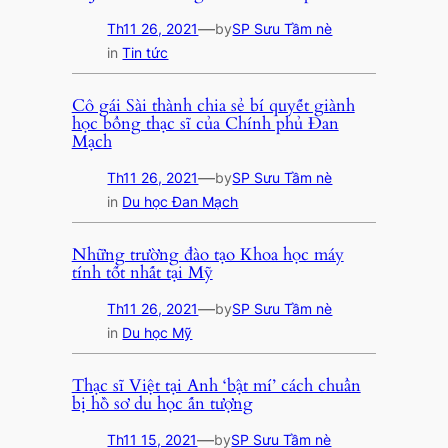
—
Th11 26, 2021
by
SP Sưu Tầm nè
in
Tin tức
Cô gái Sài thành chia sẻ bí quyết giành
học bổng thạc sĩ của Chính phủ Đan
Mạch
—
Th11 26, 2021
by
SP Sưu Tầm nè
in
Du học Đan Mạch
Những trường đào tạo Khoa học máy
tính tốt nhất tại Mỹ
—
Th11 26, 2021
by
SP Sưu Tầm nè
in
Du học Mỹ
Thạc sĩ Việt tại Anh ‘bật mí’ cách chuẩn
bị hồ sơ du học ấn tượng
—
Th11 15, 2021
by
SP Sưu Tầm nè