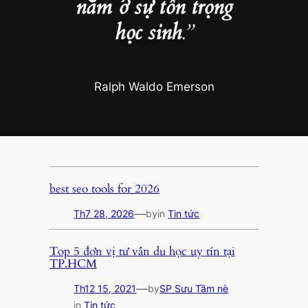
nằm ở sự tôn trọng
học sinh
.”
Ralph Waldo Emerson
best seo tools for 2026
—
Th7 28, 2026
by
in
Tin tức
Top 5 đơn vị tư vấn du học uy tín tại
TP.HCM
—
Th12 15, 2021
by
SP Sưu Tầm nè
in
Tin tức