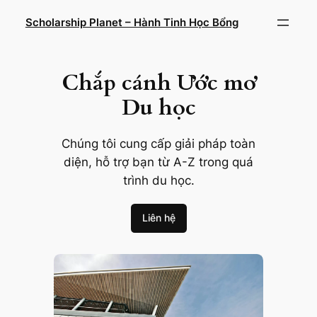
Chuyển
Scholarship Planet – Hành Tinh Học Bổng
đến
phần
nội
Chắp cánh Ước mơ
dung
Du học
Chúng tôi cung cấp giải pháp toàn
diện, hỗ trợ bạn từ A-Z trong quá
trình du học.
Liên hệ