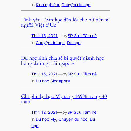
in
Kinh nghiệm
, 
Chuyện du học
Tình yêu Toán học dẫn lối cho nữ tiến sĩ
người Việt ở Úc
—
Th11 15, 2021
by
SP Sưu Tầm nè
in
Chuyện du học
, 
Du học
Du học sinh chia sẻ bí quyết giành học
bổng danh giá Singapore
—
Th11 15, 2021
by
SP Sưu Tầm nè
in
Du học Singapore
Chi phí đại học Mỹ tăng 169% trong 40
năm
—
Th11 12, 2021
by
SP Sưu Tầm nè
in
Du học Mỹ
, 
Chuyện du học
, 
Du
học