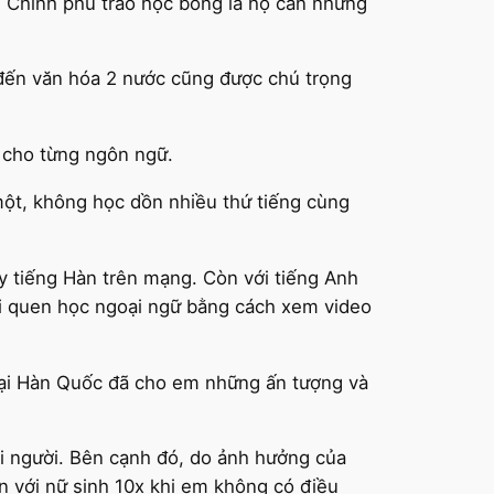
hi Chính phủ trao học bổng là họ cần những
đến văn hóa 2 nước cũng được chú trọng
n cho từng ngôn ngữ.
một, không học dồn nhiều thứ tiếng cùng
y tiếng Hàn trên mạng. Còn với tiếng Anh
ói quen học ngoại ngữ bằng cách xem video
c tại Hàn Quốc đã cho em những ấn tượng và
i người. Bên cạnh đó, do ảnh hưởng của
n với nữ sinh 10x khi em không có điều