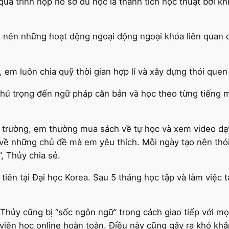
quá trình nộp hồ sơ du học là thành tích học thuật bởi k
ủ nên những hoạt động ngoại động ngoại khóa liên quan 
, em luôn chia quỹ thời gian hợp lí và xây dựng thói que
hú trọng đến ngữ pháp căn bản và học theo từng tiếng 
ên trường, em thường mua sách về tự học và xem video dạ
 về những chủ đề mà em yêu thích. Mỗi ngày tạo nên th
”, Thủy chia sẻ.
u tiên tại Đại học Korea. Sau 5 tháng học tập và làm việ
ủy cũng bị “sốc ngôn ngữ” trong cách giao tiếp với mọ
viên học online hoàn toàn. Điều này cũng gây ra khó khă