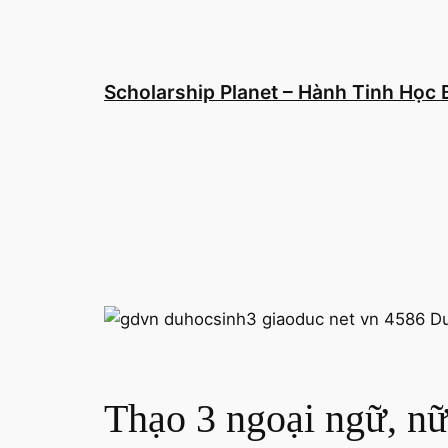
Chuyển
đến
phần
nội
Scholarship Planet – Hành Tinh Học
dung
Thạo 3 ngoại ngữ, nữ