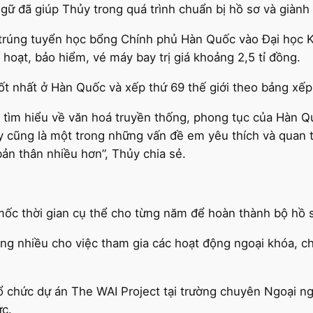
ngữ đã giúp Thủy trong quá trình chuẩn bị hồ sơ và già
 trúng tuyển học bổng Chính phủ Hàn Quốc vào Đại học K
hoạt, bảo hiểm, vé máy bay trị giá khoảng 2,5 tỉ đồng.
tốt nhất ở Hàn Quốc và xếp thứ 69 thế giới theo bảng xế
ội tìm hiểu về văn hoá truyền thống, phong tục của Hàn
y cũng là một trong những vấn đề em yêu thích và quan
bản thân nhiều hơn”, Thủy chia sẻ.
mốc thời gian cụ thể cho từng năm để hoàn thành bộ hồ 
rung nhiều cho việc tham gia các hoạt động ngoại khóa, 
ổ chức dự án The WAI Project tại trường chuyên Ngoại ngữ
ức.