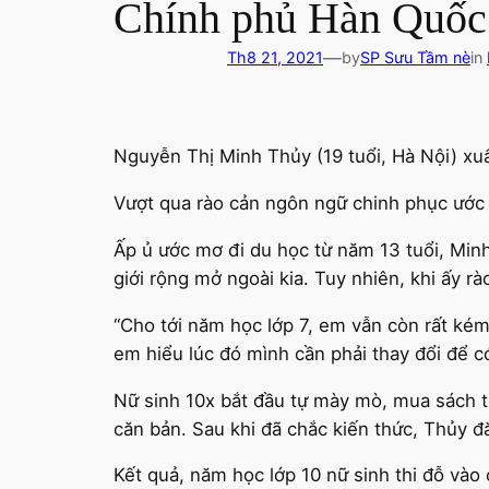
Chính phủ Hàn Quốc
—
Th8 21, 2021
by
SP Sưu Tầm nè
in
Nguyễn Thị Minh Thủy (19 tuổi, Hà Nội) xuấ
Vượt qua rào cản ngôn ngữ chinh phục ướ
Ấp ủ ước mơ đi du học từ năm 13 tuổi, Min
giới rộng mở ngoài kia. Tuy nhiên, khi ấy r
“Cho tới năm học lớp 7, em vẫn còn rất ké
em hiểu lúc đó mình cần phải thay đổi để c
Nữ sinh 10x bắt đầu tự mày mò, mua sách t
căn bản. Sau khi đã chắc kiến thức, Thủy đă
Kết quả, năm học lớp 10 nữ sinh thi đỗ và