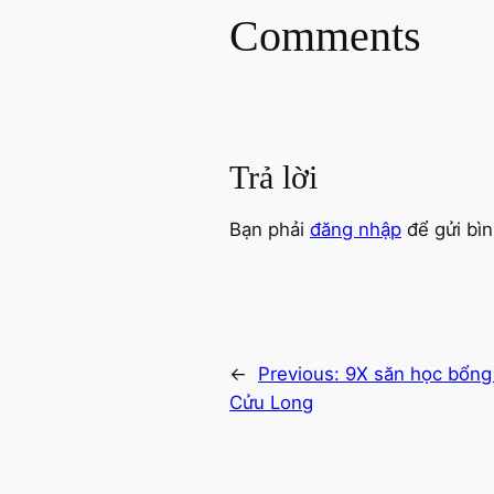
Comments
Trả lời
Bạn phải
đăng nhập
để gửi bìn
←
Previous:
9X săn học bổng 
Cửu Long