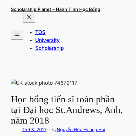
Chuyển
Scholarship Planet – Hành Tinh Học Bổng
đến
phần
nội
TOS
dung
University
Scholarship
Học bổng tiến sĩ toàn phần
tại Đại học St.Andrews, Anh,
năm 2018
—
Th9 8, 2017
by
Nguyễn Hữu Hoàng Hải