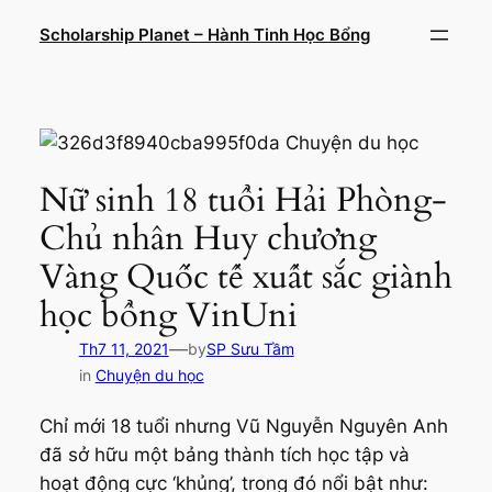
Chuyển
Scholarship Planet – Hành Tinh Học Bổng
đến
phần
nội
dung
Nữ sinh 18 tuổi Hải Phòng-
Chủ nhân Huy chương
Vàng Quốc tế xuất sắc giành
học bổng VinUni
—
Th7 11, 2021
by
SP Sưu Tầm
in
Chuyện du học
Chỉ mới 18 tuổi nhưng Vũ Nguyễn Nguyên Anh
đã sở hữu một bảng thành tích học tập và
hoạt động cực ‘khủng’, trong đó nổi bật như: