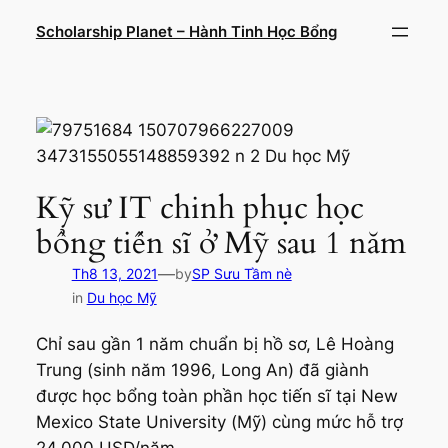
Chuyển
Scholarship Planet – Hành Tinh Học Bổng
đến
phần
nội
dung
Kỹ sư IT chinh phục học
bổng tiến sĩ ở Mỹ sau 1 năm
—
Th8 13, 2021
by
SP Sưu Tầm nè
in
Du học Mỹ
Chỉ sau gần 1 năm chuẩn bị hồ sơ, Lê Hoàng
Trung (sinh năm 1996, Long An) đã giành
được học bổng toàn phần học tiến sĩ tại New
Mexico State University (Mỹ) cùng mức hỗ trợ