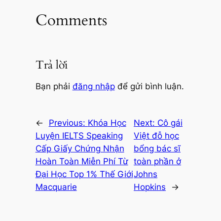
Comments
Trả lời
Bạn phải
đăng nhập
để gửi bình luận.
←
Previous:
Khóa Học
Next:
Cô gái
Luyện IELTS Speaking
Việt đỗ học
Cấp Giấy Chứng Nhận
bổng bác sĩ
Hoàn Toàn Miễn Phí Từ
toàn phần ở
Đại Học Top 1% Thế Giới
Johns
Macquarie
Hopkins
→