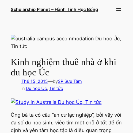
Chuyển
Scholarship Planet – Hành Tinh Học Bổng
đến
phần
nội
dung
Kinh nghiệm thuê nhà ở khi
du học Úc
—
Th6 15, 2015
by
SP Sưu Tầm
in
Du học Úc
, 
Tin tức
Ông bà ta có câu “an cư lạc nghiệp”, bởi vậy với
đa số du học sinh, việc tìm một chỗ ở tốt để ổn
định và yên tâm học tập là điều quan trọng