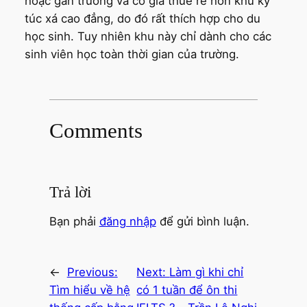
hoặc gần trường và có giá thuê rẻ hơn khu ký
túc xá cao đẳng, do đó rất thích hợp cho du
học sinh. Tuy nhiên khu này chỉ dành cho các
sinh viên học toàn thời gian của trường.
Comments
Trả lời
Bạn phải
đăng nhập
để gửi bình luận.
←
Previous:
Next:
Làm gì khi chỉ
Tìm hiểu về hệ
có 1 tuần để ôn thi