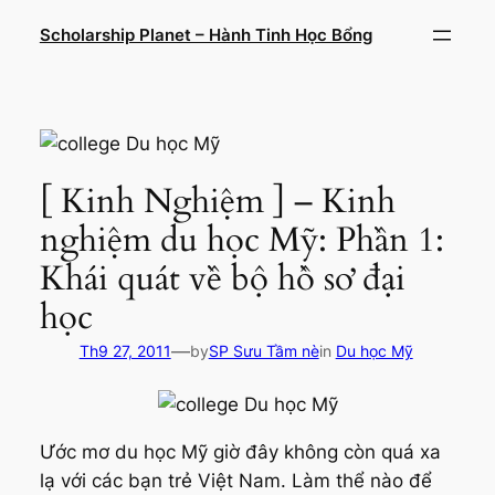
Chuyển
Scholarship Planet – Hành Tinh Học Bổng
đến
phần
nội
dung
[ Kinh Nghiệm ] – Kinh
nghiệm du học Mỹ: Phần 1:
Khái quát về bộ hồ sơ đại
học
—
Th9 27, 2011
by
SP Sưu Tầm nè
in
Du học Mỹ
Ước mơ du học Mỹ giờ đây không còn quá xa
lạ với các bạn trẻ Việt Nam. Làm thể nào để