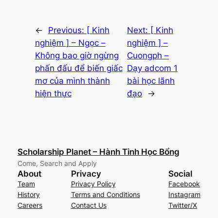
←
Previous:
[ Kinh
Next:
[ Kinh
nghiệm ] – Ngọc –
nghiệm ] –
Không bao giờ ngừng
Cuongph –
phấn đấu để biến giấc
Dạy adcom 1
mơ của mình thành
bài học lãnh
hiện thực
đạo
→
Scholarship Planet – Hành Tinh Học Bổng
Come, Search and Apply
About
Privacy
Social
Team
Privacy Policy
Facebook
History
Terms and Conditions
Instagram
Careers
Contact Us
Twitter/X