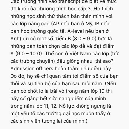
Các trường nhìn vào transcript để biết về mức
độ khó của chương trình học cấp 3. Họ thích
những học sinh thử thách bản thân mình với
các lớp nâng cao (AP nếu bạn ở Mỹ, IB nếu
bạn học trường quốc tế, A-level nếu bạn ở
Anh) dù có một số điểm B (8.0 – 9.0) hơn là
những bạn toàn chọn các lớp dễ và đạt điểm
A (9.0 – 10.0). Thế còn ở Việt Nam các lớp (trừ
các trường chuyên) đều giống nhau thì sao?
Admission officers hoàn toàn hiểu điều này.
Do đó, họ sẽ chỉ quan tâm tới điểm số của bạn
thôi và sự tiến bộ của bạn sau mỗi năm. (Nếu
bạn có chót lơ là bài vở trong năm lớp 10 thì
hãy cố gắng hết sức nâng điểm của mình
trong năm lớp 11, 12. Nỗ lực không ngừng là
một yếu tố các trường đại học muốn thấy ở
các sinh viên tương lai của mình.)