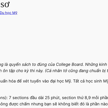
 sơ
Du học Mỹ
ng là quyển sách to đùng của College Board. Những kinh 
nh ôn tập cho kỳ thi này. (Cá nhân tớ cũng đang chuẩn bị t
chuẩn hóa để xét tuyển vào đại học Mỹ. Tất cả học sinh M
s): 7 sections đầu dài 25 phút, section thứ 8,9 mỗi phần
ông được chấm nhưng bạn sẽ không biết đó là phần nào.