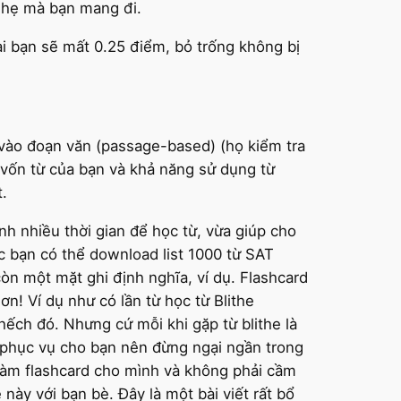
 nhẹ mà bạn mang đi.
sai bạn sẽ mất 0.25 điểm, bỏ trống không bị
a vào đoạn văn (passage-based) (họ kiểm tra
 vốn từ của bạn và khả năng sử dụng từ
.
nh nhiều thời gian để học từ, vừa giúp cho
c bạn có thể download list 1000 từ SAT
òn một mặt ghi định nghĩa, ví dụ. Flashcard
ơn! Ví dụ như có lần từ học từ Blithe
ghếch đó. Nhưng cứ mỗi khi gặp từ blithe là
àm phục vụ cho bạn nên đừng ngại ngần trong
àm flashcard cho mình và không phải cầm
này với bạn bè. Đây là một bài viết rất bổ