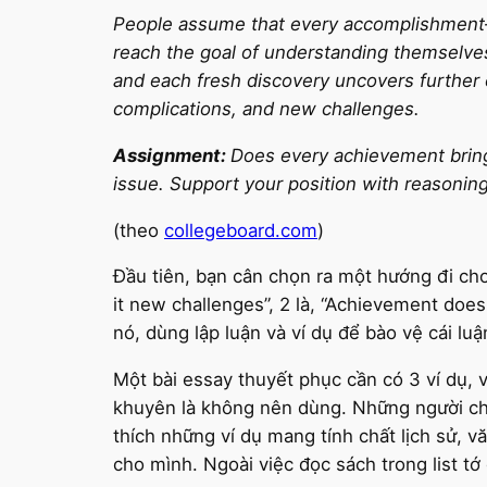
People assume that every accomplishment—e
reach the goal of understanding themselve
and each fresh discovery uncovers further 
complications, and new challenges.
Assignment:
Does every achievement bring 
issue. Support your position with reasonin
(theo
collegeboard.com
)
Đầu tiên, bạn cân chọn ra một hướng đi cho
it new challenges”, 2 là, “Achievement does
nó, dùng lập luận và ví dụ để bào vệ cái lu
Một bài essay thuyết phục cần có 3 ví dụ, 
khuyên là không nên dùng. Những người chấ
thích những ví dụ mang tính chất lịch sử, vă
cho mình. Ngoài việc đọc sách trong list t