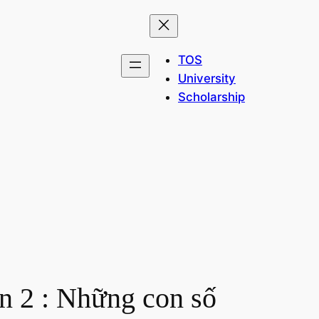
TOS
University
Scholarship
n 2 : Những con số