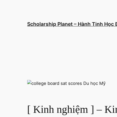
Chuyển
đến
phần
nội
Scholarship Planet – Hành Tinh Học
dung
[ Kinh nghiệm ] – K