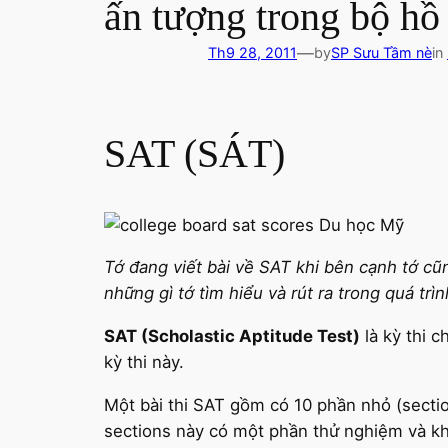
ấn tượng trong bộ hồ
—
Th9 28, 2011
by
SP Sưu Tầm nè
in
SAT (SÁT)
Tớ đang viết bài về SAT khi bên cạnh tớ cũ
những gì tớ tìm hiểu và rút ra trong quá trì
SAT (Scholastic Aptitude Test)
là kỳ thi 
kỳ thi này.
Một bài thi SAT gồm có 10 phần nhỏ (section
sections này có một phần thử nghiệm và kh