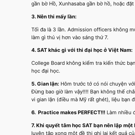
gần bờ Hồ, Xunhasaba gần bờ hồ, hoặc đặt
3. Nên thi mấy lần:
Tối đa là 3 lần. Admission officers không m
làm gì thú vị hơn vào sáng thứ 7.
4. SAT khác gì với thi đại học ở Việt Nam:
College Board không kiểm tra kiến thức bạn
học đại học.
5. Gian lận:
Hôm trước tớ có nói chuyện với
Đừng bao giờ làm vậy!!!! Bạn không thế ch
vi gian lận (điều mà Mỹ rất ghét), liệu bạ
6. Practice makes PERFECT!!!
Làm nhiều đề
7. Khi quyết tâm học SAT bạn nên lập một 
luyện tập xong một đề thi ghi lại kết quả c