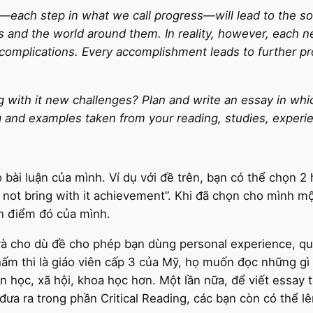
ach step in what we call progress—will lead to the sol
s and the world around them. In reality, however, each 
complications. Every accomplishment leads to further pr
with it new challenges? Plan and write an essay in whic
g and examples taken from your reading, studies, experie
 bài luận của mình. Ví dụ với đề trên, bạn có thể chọn 2
 not bring with it achievement”. Khi đã chọn cho mình một
ận điểm đó của mình.
và cho dù đề cho phép bạn dùng personal experience, qua
m thi là giáo viên cấp 3 của Mỹ, họ muốn đọc những gì 
n học, xã hội, khoa học hơn. Một lần nữa, để viết essay t
ớ đưa ra trong phần Critical Reading, các bạn còn có th