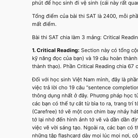
phút để học sinh đi vệ sinh (cái này rất q
Tổng điểm của bài thi SAT là 2400, mỗi phần
mất điểm.
Bài thi SAT chia làm 3 mảng: Critical Readin
1. Critical Reading:
Section này có tổng cộn
kỹ năng đọc của bạn) và 19 câu hoàn thành
thành thạo). Phần Critical Reading chia 67 
Đối với học sinh Việt Nam mình, đây là phầ
việc trả lời cho 19 câu “sentence completi
thông dụng nhất ở đây. Phương pháp học từ 
các bạn có thể tự cắt từ bìa to ra, trang tr
(Carefree) tớ vẽ một con chim bay nhảy hát 
tớ lại nhớ đến hình ảnh tớ vẽ và dần dần đ
việc vẽ vời sáng tạo. Ngoài ra, các bạn có
những tập flashcard dày mọi lúc mọi nơi, cộ