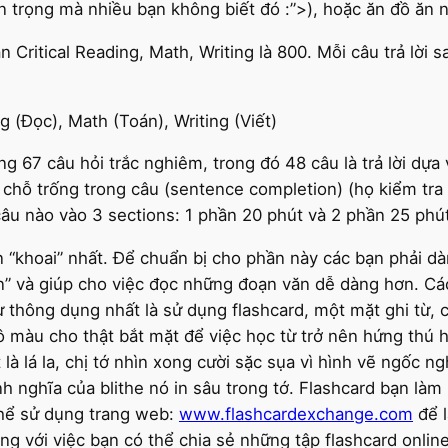
uan trọng mà nhiều bạn không biết đó :”>), hoặc ăn đồ ăn
 Critical Reading, Math, Writing là 800. Mỗi câu trả lời 
g (Đọc), Math (Toán), Writing (Viết)
g 67 câu hỏi trắc nghiêm, trong đó 48 câu là trả lời dự
 chỗ trống trong câu (sentence completion) (họ kiểm tra
câu nào vào 3 sections: 1 phần 20 phút và 2 phần 25 phút
n “khoai” nhất. Để chuẩn bị cho phần này các bạn phải dà
on” và giúp cho việc đọc những đoạn văn dễ dàng hơn. Cá
thông dụng nhất là sử dụng flashcard, một mặt ghi từ, c
í tô màu cho thật bắt mặt để việc học từ trở nên hứng thú h
là lá la, chị tớ nhìn xong cười sặc sụa vì hình vẽ ngốc n
ịnh nghĩa của blithe nó in sâu trong tớ. Flashcard bạn l
 thể sử dụng trang web:
www.flashcardexchange.com
để l
ng với việc bạn có thể chia sẻ những tập flashcard online 