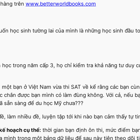
 hàng trên
www.betterworldbooks.com
uốn học sinh tường lai của mình là những học sinh đầu to
 học trong năm cấp 3, họ chỉ kiểm tra khả năng tư duy c
 một bạn ở Việt Nam vừa thi SAT về kể rằng các bạn cùng
ắc chắn được bạn mình có làm đùng không. Với cả, nếu b
n đã sẵn sàng để du học Mỹ chưa???
, làm nhiều đề, luyện tập tới khi nào bạn cảm thấy tự tin 
kế hoạch cụ thể:
thời gian bạn định ôn thi, mức điểm bạ
ủa mình trong một bảng dữ liệu để sau này tiện theo dõi t