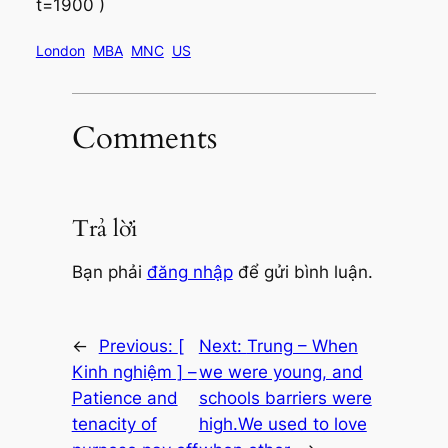
t=1900 )
London
MBA
MNC
US
Comments
Trả lời
Bạn phải
đăng nhập
để gửi bình luận.
←
Previous:
[
Next:
Trung – When
Kinh nghiệm ] –
we were young, and
Patience and
schools barriers were
tenacity of
high.We used to love