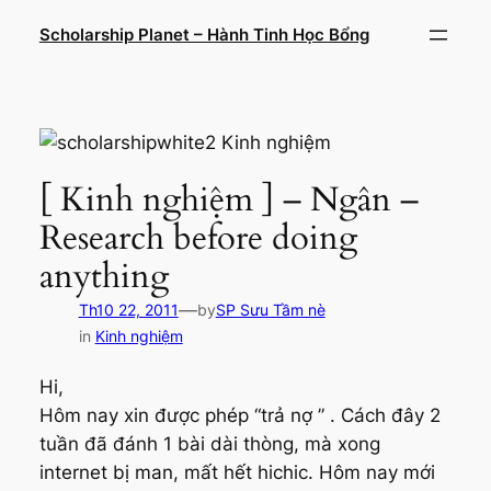
Chuyển
Scholarship Planet – Hành Tinh Học Bổng
đến
phần
nội
dung
[ Kinh nghiệm ] – Ngân –
Research before doing
anything
—
Th10 22, 2011
by
SP Sưu Tầm nè
in
Kinh nghiệm
Hi,
Hôm nay xin được phép “trả nợ ” . Cách đây 2
tuần đã đánh 1 bài dài thòng, mà xong
internet bị man, mất hết hichic. Hôm nay mới