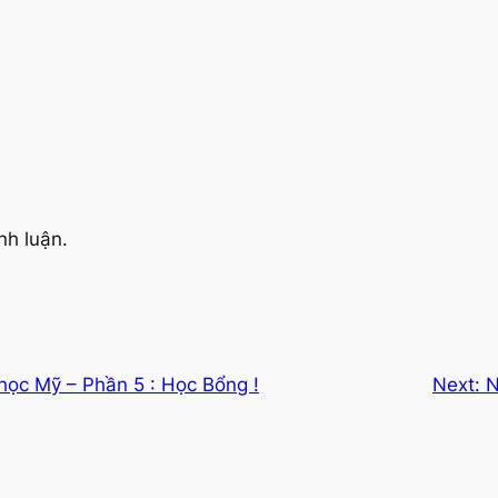
nh luận.
học Mỹ – Phần 5 : Học Bổng !
Next:
N