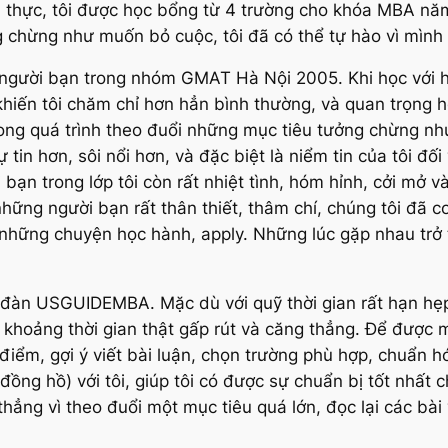
ện thực, tôi được học bổng từ 4 trường cho khóa MBA n
 chừng như muốn bỏ cuộc, tôi đã có thể tự hào vì mình 
người bạn trong nhóm GMAT Hà Nội 2005. Khi học với họ 
khiến tôi chăm chỉ hơn hẳn bình thường, và quan trọng h
ong quá trình theo đuổi những mục tiêu tưởng chừng nh
ự tin hơn, sôi nổi hơn, và đặc biệt là niểm tin của tôi đ
n trong lớp tôi còn rất nhiệt tình, hóm hỉnh, cởi mở và
ững người bạn rất thân thiết, thâm chí, chúng tôi đã co
à những chuyện học hành, apply. Những lúc gặp nhau trở 
n đàn USGUIDEMBA. Mặc dù với quỹ thời gian rất hạn hẹp
là khoảng thời gian thật gấp rút và căng thẳng. Để được 
điểm, gợi ý viết bài luận, chọn trường phù hợp, chuẩn h
 đồng hồ) với tôi, giúp tôi có được sự chuẩn bị tốt nhấ
thẳng vì theo đuổi một mục tiêu quá lớn, đọc lại các bài