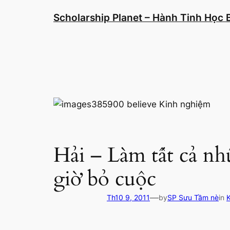
Chuyển
Scholarship Planet – Hành Tinh Học
đến
phần
nội
dung
Hải – Làm tất cả nh
giờ bỏ cuộc
—
Th10 9, 2011
by
SP Sưu Tầm nè
in