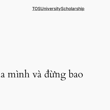
TOS
University
Scholarship
ủa mình và đừng bao