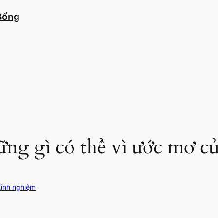
 Bổng
ững gì có thể vì ước mơ c
Kinh nghiệm