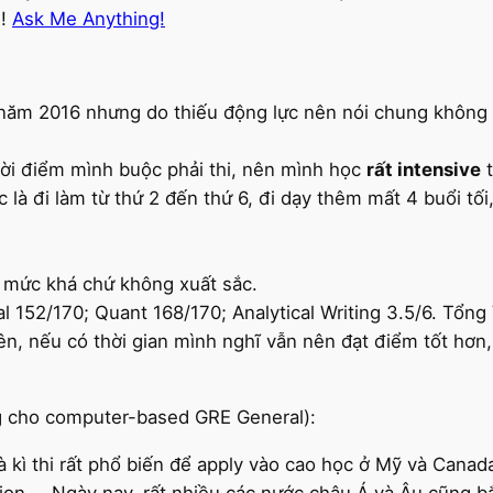
g!
Ask Me Anything!
năm 2016 nhưng do thiếu động lực nên nói chung không h
thời điểm mình buộc phải thi, nên mình học
rất intensive
t
tức là đi làm từ thứ 2 đến thứ 6, đi dạy thêm mất 4 buổi tố
 mức khá chứ không xuất sắc.
 152/170; Quant 168/170; Analytical Writing 3.5/6. Tổng
, nếu có thời gian mình nghĩ vẫn nên đạt điểm tốt hơn, đ
g cho computer-based GRE General):
là kì thi rất phổ biến để apply vào cao học ở Mỹ và Can
on,… Ngày nay, rất nhiều các nước châu Á và Âu cũng b