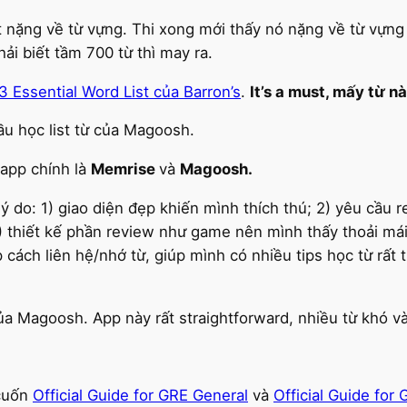
t nặng về từ vựng. Thi xong mới thấy nó nặng về từ vựng
ải biết tầm 700 từ thì may ra.
3 Essential Word List của Barron’s
.
It’s a must, mấy từ n
đầu học list từ của Magoosh.
 app chính là
Memrise
và
Magoosh.
ý do: 1) giao diện đẹp khiến mình thích thú; 2) yêu cầ
3) thiết kế phần review như game nên mình thấy thoải má
cách liên hệ/nhớ từ, giúp mình có nhiều tips học từ rất 
a Magoosh. App này rất straightforward, nhiều từ khó và
 cuốn
Official Guide for GRE General
và
Official Guide for