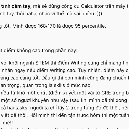
tính cầm tay,
mà sẽ dùng công cụ Calculator trên máy t
nh tay thôi haha, chắc vì thế mà sai nhiều :))).
g tốt. Mình được 168/170 là được 95 percentile.
ạt điểm không cao trong phần này:
với khối ngành STEM thì điểm Writing cũng chỉ mang tín
c nhận ngay nếu điểm Writing cao. Tuy nhiên, điểm này
àng cao càng tốt. Dẫu gì thì bọn mình cũng đang chuẩn b
n trọng, quan trọng là skills ở mức nào.
iều từ khó một chút (điểm xuyết một vài từ GRE trong bài
e một số người khuyên như vậy (sau khi mình đã thi xong :
cả hai tasks, người ta chỉ lấy 2 trong từng đó đề thôi, nê
y viết để thôi. Hồi mình thi đến tận trước hôm thi một tu
 nhé!!