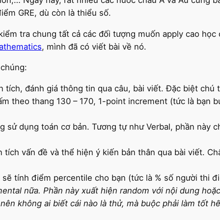
ểm GRE, dù còn là thiểu số.
ó kiểm tra chung tất cả các đối tượng muốn apply cao học
athematics
, mình đã có viết bài về nó.
 chúng:
 tích, đánh giá thông tin qua câu, bài viết. Đặc biệt ch
m theo thang 130 – 170, 1-point increment (tức là bạn b
ng sử dụng toán cơ bản. Tương tự như Verbal, phần này c
n tích vấn đề và thể hiện ý kiến bản thân qua bài viết. C
sẽ tính điểm percentile cho bạn (tức là % số người thi đ
mental nữa. Phần này xuất hiện random với nội dung hoặc
ên không ai biết cái nào là thử, mà buộc phải làm tốt hế