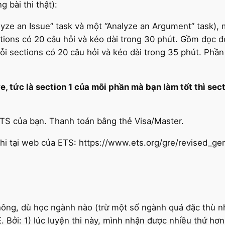
g bài thi thật):
lyze an Issue” task và một “Analyze an Argument” task), 
tions có 20 câu hỏi và kéo dài trong 30 phút. Gồm đọc đo
i sections có 20 câu hỏi và kéo dài trong 35 phút. Phần n
, tức là section 1 của mỗi phần mà bạn làm tốt thì sect
ETS của bạn. Thanh toán bằng thẻ Visa/Master.
hi tại web của ETS: https://www.ets.org/gre/revised_ge
ông, dù học ngành nào (trừ một số ngành quá đặc thù n
 Bởi: 1) lúc luyện thi này, mình nhận được nhiều thứ hơn