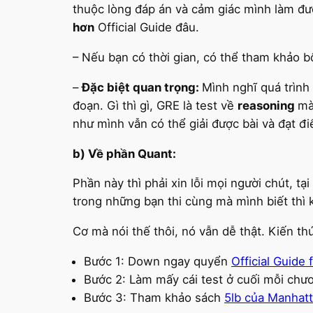
thuộc lòng đáp án và cảm giác mình làm đượ
hơn
Official Guide đâu.
– Nếu bạn có thời gian, có thể tham khảo 
–
Đặc biệt quan trọng:
Mình nghĩ quá trình
đoạn. Gì thì gì, GRE là test về
reasoning
mà
như mình vẫn có thể giải được bài và đạt đ
b) Về phần Quant:
Phần này thì phải xin lỗi mọi người chút, t
trong những bạn thi cùng mà mình biết thì k
Cơ mà nói thế thôi, nó vẫn dễ thật. Kiến t
Bước 1: Down ngay quyển
Official Guide
Bước 2: Làm mấy cái test ở cuối mỗi chươ
Bước 3: Tham khảo sách
5lb của Manhat