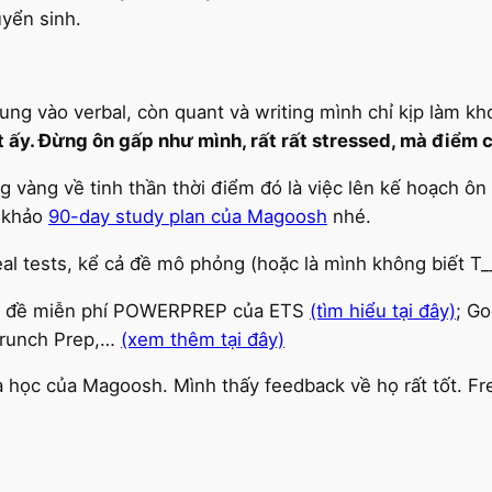
uyển sinh.
ung vào verbal, còn quant và writing mình chỉ kịp làm kho
ốt ấy. Đừng ôn gấp như mình, rất rất stressed, mà điểm
 vàng về tinh thần thời điểm đó là việc lên kế hoạch ôn 
m khảo
90-day study plan của Magoosh
nhé.
al tests, kể cả đề mô phỏng (hoặc là mình không biết T__
: 2 đề miễn phí POWERPREP của ETS
(tìm hiểu tại đây)
; G
 Crunch Prep,…
(xem thêm tại đây)
học của Magoosh. Mình thấy feedback về họ rất tốt. Free