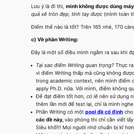
Lưu ý là đi thi,
mình không được dùng máy 
quả sẽ tròn đẹp, tính tay được
(mình toàn tí
Điểm thế nào là tốt? Trên 165 nhé, 170 càn
c) Về phần Writing:
Đây là một số điều mình ngẫm ra sau khi đ
Tại sao điểm Writing quan trọng?
Thực ra 
vì điểm Writing thấp mà cũng không đượ
trong academic context, nên mình điểm c
apply Ph.D. nữa. Với mình, điểm không qua
Để đạt điểm tốt hơn,
có lẽ
nên sử dụng nh
thêm lần mới để test lại, chỉ là mình ngh
Phần Writing có một
pool đề cố định
cho 
các đề này,
vào phòng thi chỉ cần viết lấ
Siêu khổ!!! Mọi người nhớ chuẩn bị kĩ hơn