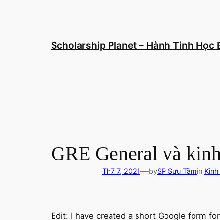
Chuyển
đến
phần
nội
Scholarship Planet – Hành Tinh Học
dung
GRE General và kinh
—
Th7 7, 2021
by
SP Sưu Tầm
in
Kinh
Edit: I have created a short Google form f