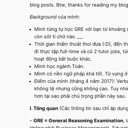
blog posts. Btw, thanks for reading my blo
Background của mình:
Mình từng tự học GRE với bạn từ khoảng 
còn sót tí chữ nào .__.
Thời gian thấm thoát thoi đưa (:D), đến 
đi thực tập full-time và có 2 tutor jobs, 
hoạt động bắt buộc khác.
Mình học ngành Toán.
Mình có nền ngữ pháp khá tốt. Từ vựng ở
Điểm của mình (tháng 4 năm 2017): Verbal
không tệ nhưng cũng không cao. Tuy nhiên
hơn tại sao phải chú trọng phần này sau.
I. Tổng quan
(Các thông tin sau chỉ áp dụn
–
GRE = General Reasoning Examination
, 
không phải Business Management), Educati