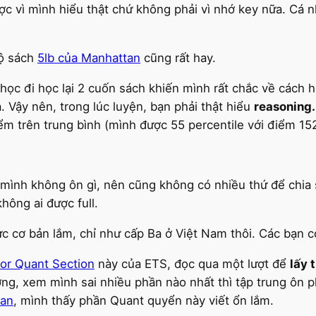
c vì mình hiểu thật chứ không phải vì nhớ key nữa. Cá n
bộ sách
5lb của Manhattan
cũng rất hay.
 học đi học lại 2 cuốn sách khiến mình rất chắc về cách 
. Vậy nên, trong lúc luyện, bạn phải thật hiểu
reasoning
iểm trên trung bình (mình được 55 percentile với điểm 15
ại mình không ôn gì, nên cũng không có nhiều thứ để chia 
hông ai được full.
hức cơ bản lắm, chỉ như cấp Ba ở Việt Nam thôi. Các bạn 
 for Quant Section
này của ETS, đọc qua một lượt để
lấy 
ng, xem mình sai nhiều phần nào nhất thì tập trung ôn p
tan
, mình thấy phần Quant quyển này viết ổn lắm.