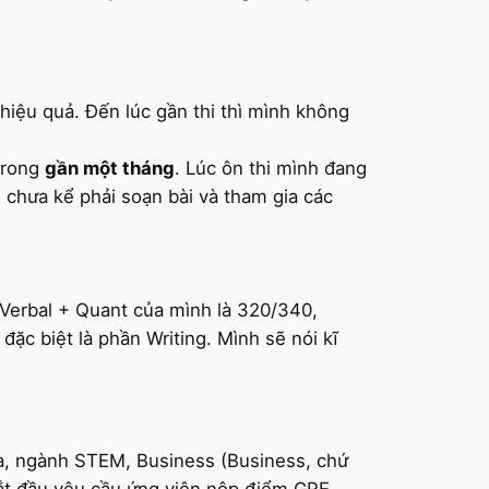
iệu quả. Đến lúc gần thi thì mình không
rong
gần một tháng
. Lúc ôn thi mình đang
i, chưa kể phải soạn bài và tham gia các
 Verbal + Quant của mình là 320/340,
ặc biệt là phần Writing. Mình sẽ nói kĩ
ada, ngành STEM, Business (Business, chứ
ắt đầu yêu cầu ứng viên nộp điểm GRE.