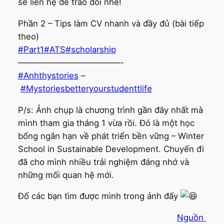
sẽ liên hệ để trao đổi nhé!
Phần 2 – Tips làm CV nhanh và đầy đủ (bài tiếp
theo)
#Part1
#ATS
#scholarship
————————————-
#Anhthystories
–
#Mystoriesbetteryourstudenttlife
P/s: Ảnh chụp là chương trình gần đây nhất mà
mình tham gia tháng 1 vừa rồi. Đó là một học
bổng ngắn hạn về phát triển bền vững – Winter
School in Sustainable Development. Chuyến đi
đã cho mình nhiều trải nghiệm đáng nhớ và
những mối quan hệ mới.
Đố các bạn tìm được mình trong ảnh đấy
Nguồn