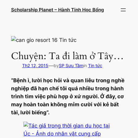
Chuyển
Scholarship Planet – Hành Tinh Học Bổng
đến
phần
nội
dung
Chuyện: Ta đi làm ở Tây…
—
Th2 12, 2015
by
SP Sưu Tầm
in
Tin tức
“Bệnh ì, lười học hỏi và quan liêu trong nghề
nghiệp đã hạn chế tôi quá nhiều trong hành
trình tìm việc phù hợp ở xứ người. Ở đây, cơ
may hoàn toàn không mỉm cười với kẻ bất
tài, lười biếng”.