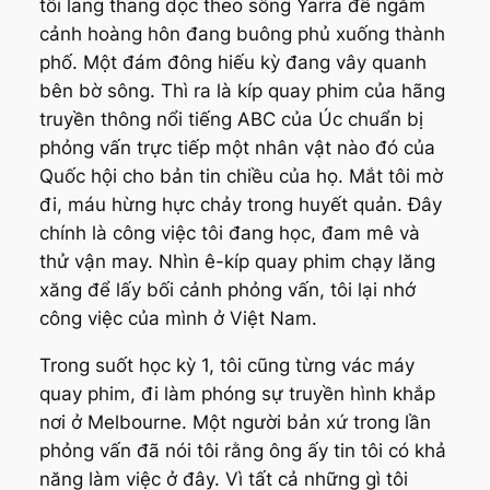
tôi lang thang dọc theo sông Yarra để ngắm
cảnh hoàng hôn đang buông phủ xuống thành
phố. Một đám đông hiếu kỳ đang vây quanh
bên bờ sông. Thì ra là kíp quay phim của hãng
truyền thông nổi tiếng ABC của Úc chuẩn bị
phỏng vấn trực tiếp một nhân vật nào đó của
Quốc hội cho bản tin chiều của họ. Mắt tôi mờ
đi, máu hừng hực chảy trong huyết quản. Đây
chính là công việc tôi đang học, đam mê và
thử vận may. Nhìn ê-kíp quay phim chạy lăng
xăng để lấy bối cảnh phỏng vấn, tôi lại nhớ
công việc của mình ở Việt Nam.
Trong suốt học kỳ 1, tôi cũng từng vác máy
quay phim, đi làm phóng sự truyền hình khắp
nơi ở Melbourne. Một người bản xứ trong lần
phỏng vấn đã nói tôi rằng ông ấy tin tôi có khả
năng làm việc ở đây. Vì tất cả những gì tôi