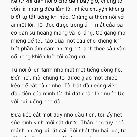
Kể từ khi đến nơi ở cho đến bây giờ, chúng tôi
vốn là những đứa lắm lời, nhiều chuyện không
biết tự tắt tiếng khi nào. Chẳng ai thèm nói với
ai một lời. Tôi đọc được trong ánh mắt của ba
cô bạn sự hoang mang và lo lắng. Cố gắng mở
miệng để tếu táo đùa một câu cho không khí
bớt phần ảm đạm nhưng hơi lạnh thọc sâu vào
cổ họng khiến lưỡi tôi cứng đơ.
Từ nơi ở lên farm nho mất một tiếng đồng hồ.
Đến nơi, mỗi chúng tôi được giao một chiếc
kéo để cắt cành nho. Tôi bắt đầu công việc
đầu tiên của mình từ khi đặt chân lên nước Úc
với hai luống nho dài.
Đưa kéo cắt một dây nho đầu tiên, tôi lấy hết
sức bình sinh mới cắt được. Thân nho tuy nhỏ,
mảnh nhưng lại rất dai. Rồi nhát thứ hai, ba, tư