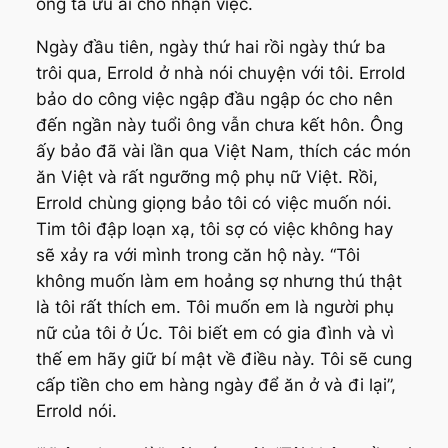
ông ta ưu ái cho nhận việc.
Ngày đầu tiên, ngày thứ hai rồi ngày thứ ba
trôi qua, Errold ở nhà nói chuyện với tôi. Errold
bảo do công việc ngập đầu ngập óc cho nên
đến ngần này tuổi ông vẫn chưa kết hôn. Ông
ấy bảo đã vài lần qua Việt Nam, thích các món
ăn Việt và rất ngưỡng mộ phụ nữ Việt. Rồi,
Errold chùng giọng bảo tôi có việc muốn nói.
Tim tôi đập loạn xạ, tôi sợ có việc không hay
sẽ xảy ra với mình trong căn hộ này. “
Tôi
không muốn làm em hoảng sợ nhưng thú thật
là tôi rất thích em. Tôi muốn em là người phụ
nữ của tôi ở Úc. Tôi biết em có gia đình và vì
thế em hãy giữ bí mật về điều này. Tôi sẽ cung
cấp tiền cho em hàng ngày để ăn ở và đi lại
”,
Errold nói.