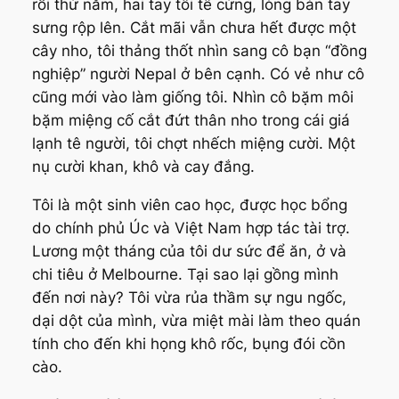
rồi thứ năm, hai tay tôi tê cứng, lòng bàn tay
sưng rộp lên. Cắt mãi vẫn chưa hết được một
cây nho, tôi thảng thốt nhìn sang cô bạn “đồng
nghiệp” người Nepal ở bên cạnh. Có vẻ như cô
cũng mới vào làm giống tôi. Nhìn cô bặm môi
bặm miệng cố cắt đứt thân nho trong cái giá
lạnh tê người, tôi chợt nhếch miệng cười. Một
nụ cười khan, khô và cay đắng.
Tôi là một sinh viên cao học, được học bổng
do chính phủ Úc và Việt Nam hợp tác tài trợ.
Lương một tháng của tôi dư sức để ăn, ở và
chi tiêu ở Melbourne. Tại sao lại gồng mình
đến nơi này? Tôi vừa rủa thầm sự ngu ngốc,
dại dột của mình, vừa miệt mài làm theo quán
tính cho đến khi họng khô rốc, bụng đói cồn
cào.