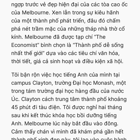
ngợp trước vẻ đẹp hiện đại của các tòa cao ốc
của Melbourne. Xen lẫn trong sự kiêu hãnh
của một thành phố phát triển, đâu đó chấm
phá nét trầm mặc của những tháp nhà thờ cổ
kính. Melbourne đã được tạp chí “
The
Economist”
bình chọn là “Thành phố dễ sống
nhất thế giới” dựa vào các tiêu chí văn hóa,
thời tiết, giá cả sinh hoạt và điều kiện xã hội.
Tôi bận rộn việc học tiếng Anh của mình tại
campus Clayton, trường Đại học Monash, một
trong tám trường đại học hàng đầu của nước
Úc. Clayton cách trung tâm thành phố khoảng
45 phút đi tàu điện. Tôi được nghỉ hai tháng
sau khi kết thúc khóa học bồi dưỡng tiếng
Anh. Melbourne lúc này bắt đầu vào đông.
Cảm thấy chán vì mình đã khám phá gần hết
thành phố xinh đẹp này, tôi lao vào cuộc hành