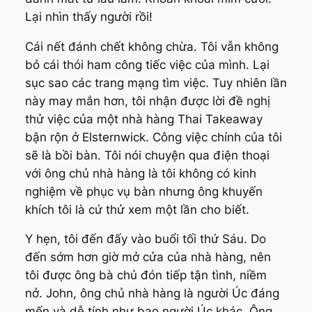
Lại nhìn thấy người rồi!
Cái nết đánh chết không chừa. Tôi vẫn không
bỏ cái thói ham công tiếc việc của mình. Lại
sục sao các trang mạng tìm việc. Tuy nhiên lần
này may mắn hơn, tôi nhận được lời đề nghị
thử việc của một nhà hàng Thai Takeaway
bận rộn ở Elsternwick. Công việc chính của tôi
sẽ là bồi bàn. Tôi nói chuyện qua điện thoại
với ông chủ nhà hàng là tôi không có kinh
nghiệm về phục vụ bàn nhưng ông khuyến
khích tôi là cứ thử xem một lần cho biết.
Y hẹn, tôi đến đấy vào buổi tối thứ Sáu. Do
đến sớm hơn giờ mở cửa của nhà hàng, nên
tôi được ông bà chủ đón tiếp tận tình, niềm
nở. John, ông chủ nhà hàng là người Úc đáng
mến và dễ tính như bao người Úc khác. Ông