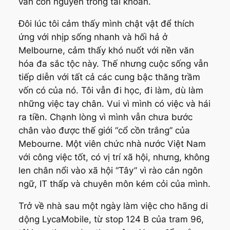
vẫn còn nguyên trong tài khoản.
Đôi lúc tôi cảm thấy mình chật vật để thích
ứng với nhịp sống nhanh và hối hả ở
Melbourne, cảm thấy khó nuốt với nền văn
hóa đa sắc tộc này. Thế nhưng cuộc sống vẫn
tiếp diễn với tất cả các cung bậc thăng trầm
vốn có của nó. Tôi vẫn đi học, đi làm, dù làm
những việc tay chân. Vui vì mình có việc và hái
ra tiền. Chạnh lòng vì mình vẫn chưa bước
chân vào được thế giới “cổ cồn trắng” của
Mebourne. Một viên chức nhà nước Việt Nam
với công việc tốt, có vị trí xã hội, nhưng, không
len chân nổi vào xã hội “Tây” vì rào cản ngôn
ngữ, IT thấp và chuyên môn kém cỏi của mình.
Trở về nhà sau một ngày làm việc cho hãng di
dộng LycaMobile, từ stop 124 B của tram 96,