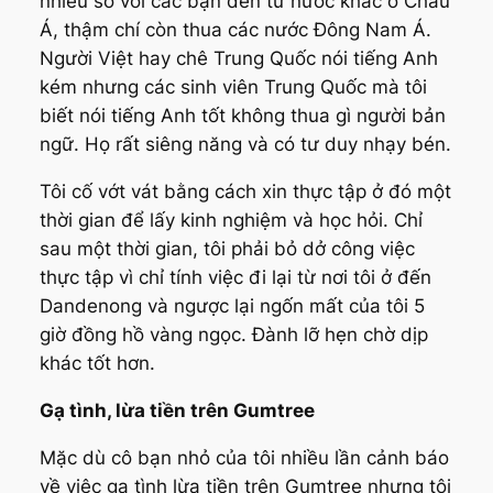
nhiều so với các bạn đến từ nước khác ở Châu
Á, thậm chí còn thua các nước Đông Nam Á.
Người Việt hay chê Trung Quốc nói tiếng Anh
kém nhưng các sinh viên Trung Quốc mà tôi
biết nói tiếng Anh tốt không thua gì người bản
ngữ. Họ rất siêng năng và có tư duy nhạy bén.
Tôi cố vớt vát bằng cách xin thực tập ở đó một
thời gian để lấy kinh nghiệm và học hỏi. Chỉ
sau một thời gian, tôi phải bỏ dở công việc
thực tập vì chỉ tính việc đi lại từ nơi tôi ở đến
Dandenong và ngược lại ngốn mất của tôi 5
giờ đồng hồ vàng ngọc. Đành lỡ hẹn chờ dịp
khác tốt hơn.
Gạ tình, lừa tiền trên Gumtree
Mặc dù cô bạn nhỏ của tôi nhiều lần cảnh báo
về việc gạ tình lừa tiền trên
Gumtree
nhưng tôi