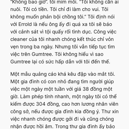
“Không bao giờ”. tôi mím môi. “Tôi không cần ai
nuôi. Tôi có tiền. Tôi chỉ đi làm cho vui. Tôi
không muốn phản bội chồng tôi.” Tôi định nói
với Errold là nếu ông ấy đi quá xa tôi sẽ báo
với cảnh sát vì tội quấy rối tình dục. Công việc
cleaner của tôi nhanh chóng kết thúc chỉ vỏn
vẹn trong ba ngày. Nhưng tôi vẫn tiếp tục tìm
việc trên Gumtree. Tôi không hiểu vì sao
Gumtree lại có sức hấp dẫn với tôi đến thế.
Một mẫu quảng cáo khá kêu đập vào mắt tôi.
Một gia đình có con nhỏ đang tìm người giúp
việc một ngày một tuần với giá 38 đồng một
giờ. Làm phép tính nhanh, một ngày tôi có thể
kiếm được 304 đồng, cao hơn lương nhân viên
công sở, nếu được gia đình kia đồng ý. Thư xin
việc nhanh chóng được gởi đi và cũng chóng
nhận được hồi âm. Trong thư gia đình ấy bảo