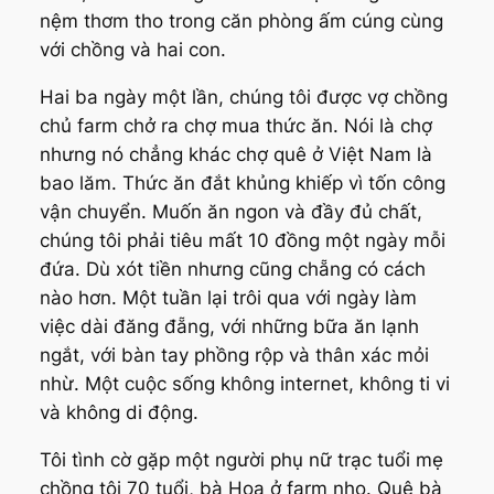
nệm thơm tho trong căn phòng ấm cúng cùng
với chồng và hai con.
Hai ba ngày một lần, chúng tôi được vợ chồng
chủ farm chở ra chợ mua thức ăn. Nói là chợ
nhưng nó chẳng khác chợ quê ở Việt Nam là
bao lăm. Thức ăn đắt khủng khiếp vì tốn công
vận chuyển. Muốn ăn ngon và đầy đủ chất,
chúng tôi phải tiêu mất 10 đồng một ngày mỗi
đứa. Dù xót tiền nhưng cũng chẵng có cách
nào hơn. Một tuần lại trôi qua với ngày làm
việc dài đăng đẵng, với những bữa ăn lạnh
ngắt, với bàn tay phồng rộp và thân xác mỏi
nhừ. Một cuộc sống không internet, không ti vi
và không di động.
Tôi tình cờ gặp một người phụ nữ trạc tuổi mẹ
chồng tôi 70 tuổi, bà Hoa ở farm nho. Quê bà