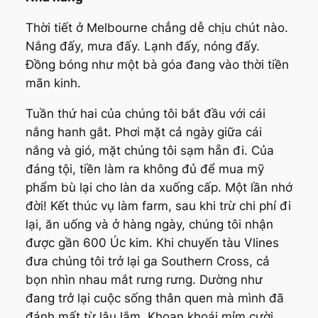
Thời tiết ở Melbourne chẳng dễ chịu chút nào.
Nắng đấy, mưa đấy. Lạnh đấy, nóng đấy.
Đồng bóng như một bà góa đang vào thời tiền
mãn kinh.
Tuần thứ hai của chúng tôi bắt đầu với cái
nắng hanh gắt. Phơi mặt cả ngày giữa cái
nắng và gió, mặt chúng tôi sạm hẵn đi. Của
đáng tội, tiền làm ra không đủ để mua mỹ
phẩm bù lại cho làn da xuống cấp. Một lần nhớ
đời! Kết thúc vụ làm farm, sau khi trừ chi phí đi
lại, ăn uống và ở hàng ngày, chúng tôi nhận
được gần 600 Úc kim. Khi chuyến tàu Vlines
đưa chúng tôi trở lại ga Southern Cross, cả
bọn nhìn nhau mắt rưng rưng. Dường như
đang trở lại cuộc sống thân quen mà mình đã
đánh mất từ lâu lắm. Khoan khoái mỉm cười.