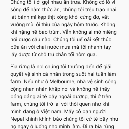
Chúng tôi í ới gọi nhau ăn trưa. Không có lò vi
sóng để hâm thức ăn, chúng tôi trệu trạo nhai
lát bánh mì kẹp thịt xông khói cứng đơ, vất
vưởng mùi ôi thiu của ngày hôm trước. Không
khí nặng nề bao trùm. Vẫn không ai mở miêng
nói được câu nào. Chúng tôi uể oải kết thúc
bữa ăn với chai nước mưa mà tôi nhanh tay
lấy được từ chỗ trú chân tối hôm qua.
Bìa rừng là nơi chúng tôi thường đến để giải
quyết vệ sinh cá nhân trong suốt hai tuần làm
farm. Nếu như ở Melbourne, nhà vệ sinh công
cộng nhan nhản khắp nơi và không hề thấy
bóng dáng ai tè bậy ngoài đường, thì ở trên
farm, chúng tôi trở lại với thói quen như khi
mình đang ở Việt nam. Mấy cô bạn người
Nepal khinh khỉnh bảo chúng tôi cứ tè bậy như
họ ngay ở luống nho mình làm. Đi ra bìa rừng