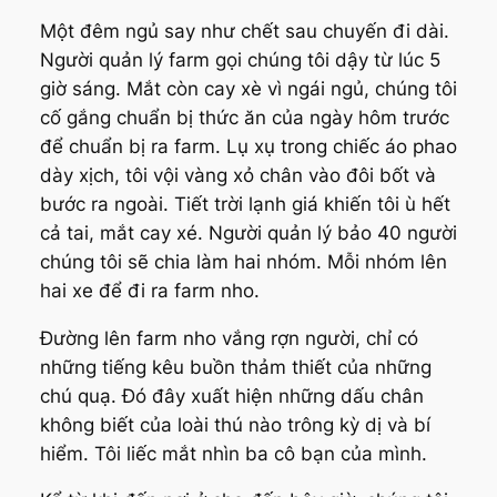
Một đêm ngủ say như chết sau chuyến đi dài.
Người quản lý farm gọi chúng tôi dậy từ lúc 5
giờ sáng. Mắt còn cay xè vì ngái ngủ, chúng tôi
cố gắng chuẩn bị thức ăn của ngày hôm trước
để chuẩn bị ra farm. Lụ xụ trong chiếc áo phao
dày xịch, tôi vội vàng xỏ chân vào đôi bốt và
bước ra ngoài. Tiết trời lạnh giá khiến tôi ù hết
cả tai, mắt cay xé. Người quản lý bảo 40 người
chúng tôi sẽ chia làm hai nhóm. Mỗi nhóm lên
hai xe để đi ra farm nho.
Đường lên farm nho vắng rợn người, chỉ có
những tiếng kêu buồn thảm thiết của những
chú quạ. Đó đây xuất hiện những dấu chân
không biết của loài thú nào trông kỳ dị và bí
hiểm. Tôi liếc mắt nhìn ba cô bạn của mình.