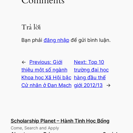
Comments
Trả lời
Bạn phải
đăng nhập
để gửi bình luận.
←
Previous:
Giới
Next:
Top 10
thiệu một số ngành
trường đại học
Khoa học Xã Hội bậc
hàng đầu thế
Cử nhân ở Đan Mạch
giới 2012/13
→
Scholarship Planet – Hành Tinh Học Bổng
Come, Search and Apply