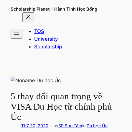
Chuyển
Scholarship Planet – Hành Tinh Học Bổng
đến
phần
nội
TOS
dung
University
Scholarship
5 thay đổi quan trọng về
VISA Du Học từ chính phủ
Úc
—
Th7 20, 2020
by
SP Sưu Tầm
in
Du học Úc