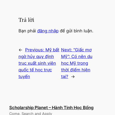
Trả lời
Bạn phải
đăng nhập
để gửi bình luận.
←
Previous:
Mỹ bất
Next:
“Giấc mơ
ngờ hủy quy định
Mỹ”: Có nên du
trục xuất sinh viên
học Mỹ trong
quốc tế học trực
thời điểm hiện
tuyến
tại?
→
Scholarship Planet – Hành Tinh Học Bổng
Come, Search and Apply