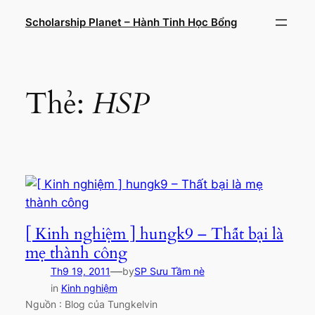
Chuyển
Scholarship Planet – Hành Tinh Học Bổng
đến
phần
nội
dung
Thẻ:
HSP
[ Kinh nghiệm ] hungk9 – Thất bại là
mẹ thành công
—
Th9 19, 2011
by
SP Sưu Tầm nè
in
Kinh nghiệm
Nguồn : Blog của Tungkelvin