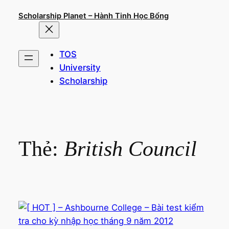
Chuyển
Scholarship Planet – Hành Tinh Học Bổng
đến
phần
nội
TOS
dung
University
Scholarship
Thẻ:
British Council