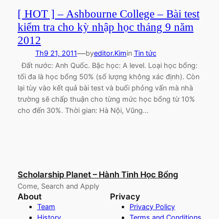
[ HOT ] – Ashbourne College – Bài test
kiểm tra cho kỳ nhập học tháng 9 năm
2012
—
Th9 21, 2011
by
editor.Kim
in
Tin tức
Đất nước: Anh Quốc. Bậc học: A level. Loại học bổng:
tối đa là học bổng 50% (số lượng không xác định). Còn
lại tùy vào kết quả bài test và buổi phỏng vấn mà nhà
trường sẽ chấp thuận cho từng mức học bổng từ 10%
cho đến 30%. Thời gian: Hà Nội, Vũng…
Scholarship Planet – Hành Tinh Học Bổng
Come, Search and Apply
About
Privacy
Team
Privacy Policy
History
Terms and Conditions